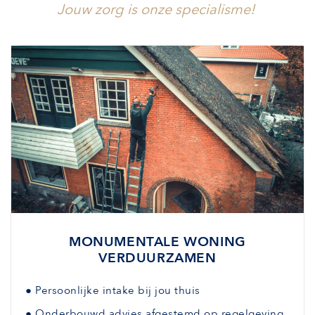
Jouw zorg is onze specialisme!
MONUMENTALE WONING
VERDUURZAMEN
●
Persoonlijke intake bij jou thuis
●
Onderbouwd advies afgestemd
op regelgeving