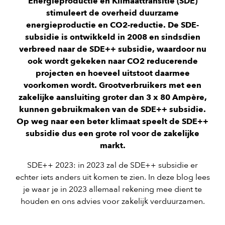
Energieproductie en Klimaattransitie (SDE)
stimuleert de overheid duurzame
energieproductie en CO2-reductie. De SDE-
subsidie is ontwikkeld in 2008 en sindsdien
verbreed naar de SDE++ subsidie, waardoor nu
ook wordt gekeken naar CO2 reducerende
projecten en hoeveel uitstoot daarmee
voorkomen wordt. Grootverbruikers met een
zakelijke aansluiting groter dan 3 x 80 Ampère,
kunnen gebruikmaken van de SDE++ subsidie.
Op weg naar een beter klimaat speelt de SDE++
subsidie dus een grote rol voor de zakelijke
markt.
SDE++ 2023: in 2023 zal de SDE++ subsidie er
echter iets anders uit komen te zien. In deze blog lees
je waar je in 2023 allemaal rekening mee dient te
houden en ons advies voor zakelijk verduurzamen.