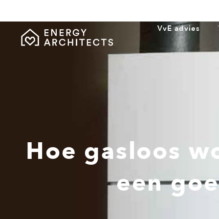
VvE advies
Hoe gasloos w
een goe