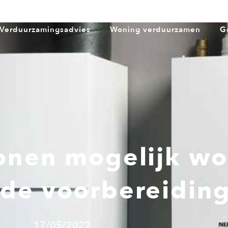
Verduurzamingsadvies
Woning verduurzamen
G
onen mogelijk wo
de voorbereidin
17/05/2022