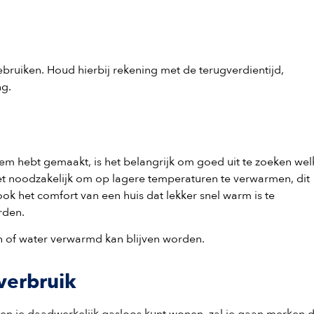
n
bruiken. Houd hierbij rekening met de terugverdientijd,
ng.
m hebt gemaakt, is het belangrijk om goed uit te zoeken wel
t noodzakelijk om op lagere temperaturen te verwarmen, dit
ok het comfort van een huis dat lekker snel warm is te
rden.
 of water verwarmd kan blijven worden.
 verbruik
n je daadwerkelijk gasloos kunt wonen, zal je gaan merken d