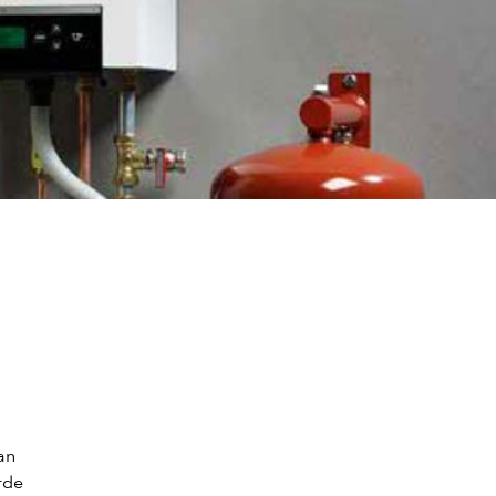
an
rde