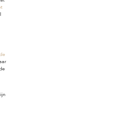
et
l
de
aar
 de
ijn