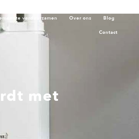
emeente verduurzamen
Over ons
Blog
Contact
rdt met
g