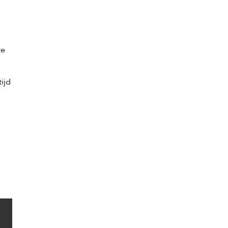
te
ijd