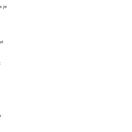
s je
et
t
e