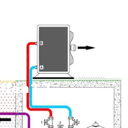
emeente verduurzamen
Over ons
Blog
Contact
fen? 7