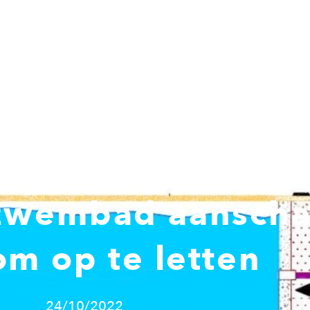
Verduurzamingsadvies
Woning verduurzamen
G
wembad aanschaf
om op te letten
24/10/2022