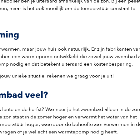
neboiler ben je uiteraard afhankelijk van de zon. Bij een pelle
rmen, maar is het ook moeilijk om de temperatuur constant te
rming
armen, maar jouw huis ook natuurlijk. Er zijn fabrikanten va
ebben een warmtepomp ontwikkeld die zowel jouw zwembad a
p nodig en dat betekent uiteraard een kostenbesparing.
ouw unieke situatie, rekenen we graag voor je uit!
embad veel?
s lente en de herfst? Wanneer je het zwembad alleen in de zo
e zon staat in de zomer hoger en verwarmt het water van het
mperatuur hoger, waardoor de behoefte aan verwarmen in d
 afvragen of je wel echt een warmtepomp nodig heeft.