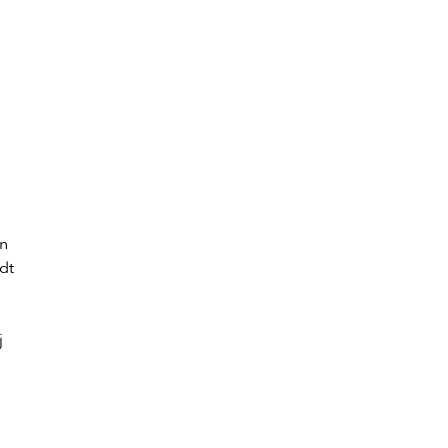
en
dt
j