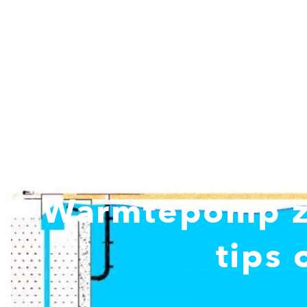
VvE advies
Warmtepomp z
tips 