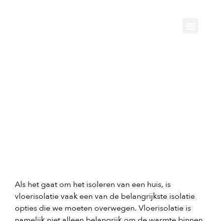
Gemeente v
De beste vloerisolatie voor
elke type vloer
07/04/2023
Als het gaat om het isoleren van een huis, is
vloerisolatie vaak een van de belangrijkste isolatie
opties die we moeten overwegen.
Vloerisolatie
is
namelijk niet alleen belangrijk om de warmte binnen