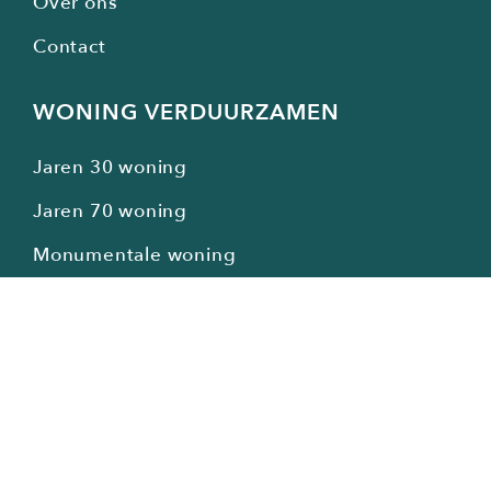
Over ons
Contact
WONING VERDUURZAMEN
Jaren 30 woning
Jaren 70 woning
Monumentale woning
Algemene woning
Energie neutraal wonen
POPULAIRE ONDERWERPEN
Warmtepomp i.c.m. zonnepanelen