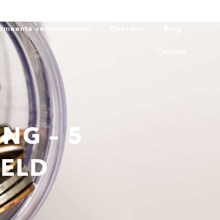
emeente verduurzamen
Over ons
Blog
Contact
NG – 5
GELD