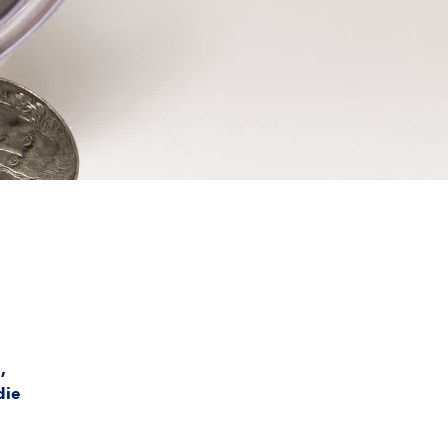
g
,
die