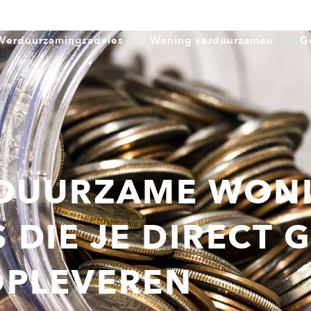
Verduurzamingsadvies
Woning verduurzamen
G
 DUURZAME WONI
S DIE JE DIRECT 
OPLEVEREN