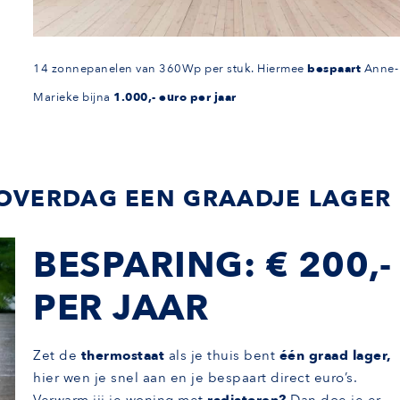
14 zonnepanelen van 360Wp per stuk. Hiermee
bespaart
Anne-
Marieke bijna
1.000,- euro per jaar
T OVERDAG EEN GRAADJE LAGER
BESPARING: € 200,-
PER JAAR
Zet de
thermostaat
als je thuis bent
één graad lager,
hier wen je snel aan en je bespaart direct euro’s.
Verwarm jij je woning met
radiatoren?
Dan doe je er