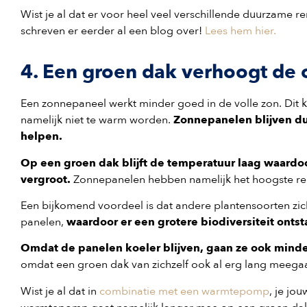
Wist je al dat er voor heel veel verschillende duurzame 
schreven er eerder al een blog over!
Lees hem hier.
4. Een groen dak verhoogt de
Een zonnepaneel werkt minder goed in de volle zon. Dit k
namelijk niet te warm worden.
Zonnepanelen blijven dus
helpen.
Op een groen dak blijft de temperatuur laag waard
vergroot.
Zonnepanelen hebben namelijk het hoogste re
‍Een bijkomend voordeel is dat andere plantensoorten zic
panelen,
waardoor er een grotere biodiversiteit onts
Omdat de panelen koeler blijven, gaan ze ook minde
omdat een groen dak van zichzelf ook al erg lang meegaa
Wist je al dat in
combinatie met een warmtepomp
, je jo