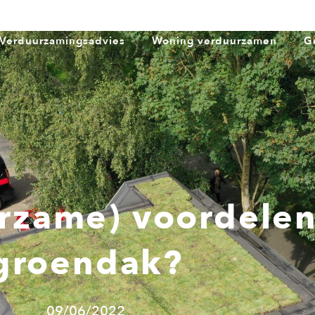
Verduurzamingsadvies
Woning verduurzamen
G
urzame) voordele
groendak?
09/06/2022