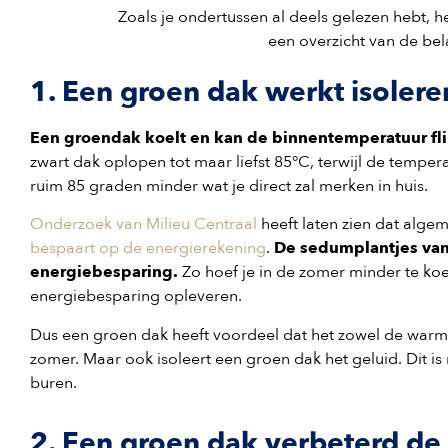
Zoals je ondertussen al deels gelezen hebt, h
een overzicht van de bel
1. Een groen dak werkt isoler
Een groendak koelt en kan de binnentemperatuur fl
zwart dak oplopen tot maar liefst 85°C, terwijl de tempe
ruim 85 graden minder wat je direct zal merken in huis.
Onderzoek van Milieu Centraal
heeft laten zien dat alge
bespaart op de energierekening
.
De sedumplantjes van
energiebesparing.
Zo hoef je in de zomer minder te ko
energiebesparing opleveren.
Dus een groen dak heeft voordeel dat het zowel de warmt
zomer. Maar ook isoleert een groen dak het geluid. Dit is 
buren.
2. Een groen dak verbeterd de 