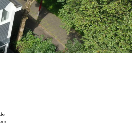
 de
rom