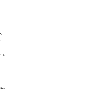
n
s
 je
ouw