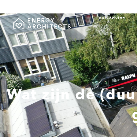
VvE advies
Wat zijn de (du