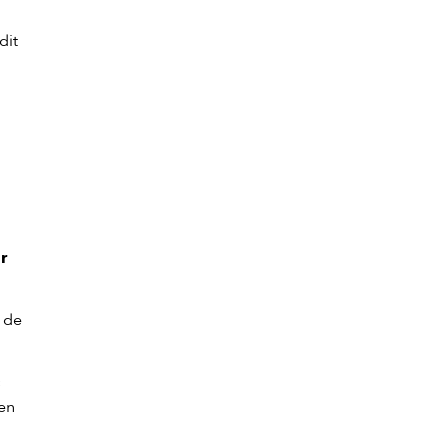
dit
r
 de
s
en