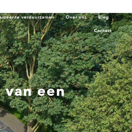
emeente verduurzamen
Over ons
Blog
Contact
n van een