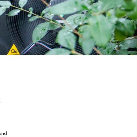
n
kend