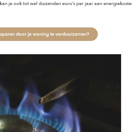
an je ook tot wel duizenden euro’s per jaar aan energiekoste
esparen door je woning te verduurzamen?