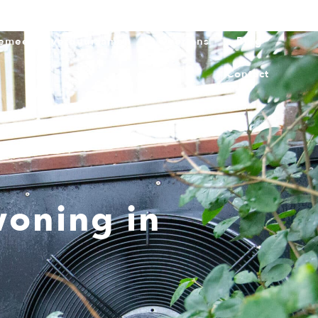
emeente verduurzamen
Over ons
Blog
Contact
woning in