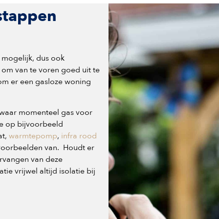
stappen
 mogelijk, dus ook
is om van te voren goed uit te
om er een gasloze woning
is waar momenteel gas voor
e op bijvoorbeeld
at,
warmtepomp
,
infra rood
 voorbeelden van. Houdt er
vervangen van deze
 vrijwel altijd isolatie bij