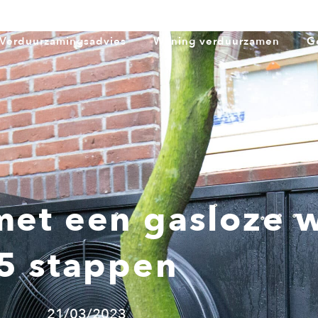
Verduurzamingsadvies
Woning verduurzamen
G
et een gasloze 
5 stappen
21/03/2023