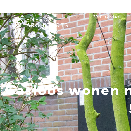
VvE advies
Gasloos wonen m