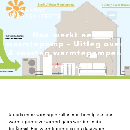
Gemeente v
Hoe werkt een
warmtepomp – Uitleg over
4 soorten warmtepompen
04/12/2024
Steeds meer woningen zullen met behulp van een
warmtepomp verwarmd gaan worden in de
toekomst. Een warmtepomp is een duurzaam