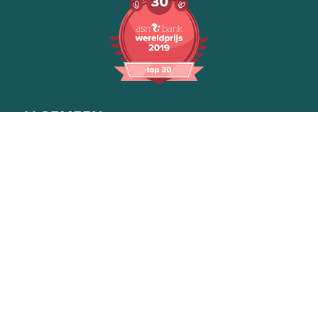
ALGEMEEN
Onze manier van werken
Voor bedrijven
Voor gemeentes
Over ons
Contact
WONING VERDUURZAMEN