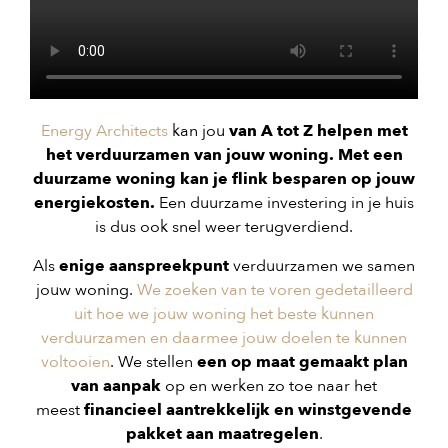
Energy Architects
kan jou
van A tot Z helpen met
het verduurzamen van jouw woning. Met een
duurzame woning kan je flink besparen op jouw
energiekosten.
Een duurzame investering in je huis
is dus ook snel weer terugverdiend.
Als
enige aanspreekpunt
verduurzamen we samen
jouw woning.
We zoeken van te voren gedetailleerd
uit hoe we jouw woning het beste kunnen
verduurzamen en daarmee jouw doelen te kunnen
voltooien
. We stellen
een op maat gemaakt plan
van aanpak
op en werken zo toe naar het
meest
financieel aantrekkelijk en winstgevende
pakket aan maatregelen
.