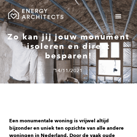
Gemeente v
Zo kan jij jouw monument
isoleren en direct
besparen!
14/11/2021
Een monumentale woning is vrijwel altijd
bijzonder en uniek ten opzichte van alle andere
woningen in Nederland. Door de vaak oude