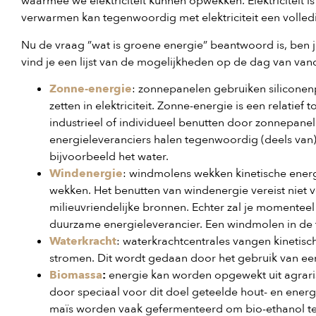
waarmee we elektriciteit kunnen opwekken. Elektriciteit is
verwarmen kan tegenwoordig met elektriciteit een volled
Nu de vraag ”wat is groene energie” beantwoord is, ben 
vind je een lijst van de mogelijkheden op de dag van va
Zonne-energie
: zonnepanelen gebruiken silicone
zetten in elektriciteit. Zonne-energie is een relati
industrieel of individueel benutten door zonnepane
energieleveranciers halen tegenwoordig (deels van) 
bijvoorbeeld het water.
Windenergie
: windmolens wekken kinetische energ
wekken. Het benutten van windenergie vereist niet v
milieuvriendelijke bronnen. Echter zal je momentee
duurzame energieleverancier. Een windmolen in de tu
Waterkracht
: waterkrachtcentrales vangen kinetisc
stromen. Dit wordt gedaan door het gebruik van ee
Biomassa
:
energie kan worden opgewekt uit agrarisc
door speciaal voor dit doel geteelde hout- en energ
maïs worden vaak gefermenteerd om bio-ethanol t