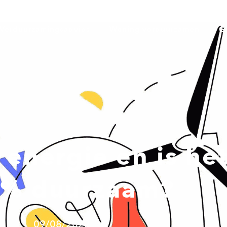
Verduurzamingsadvies
Woning verduurzamen
G
energie en is het
% duurzaam?
09/08/2022