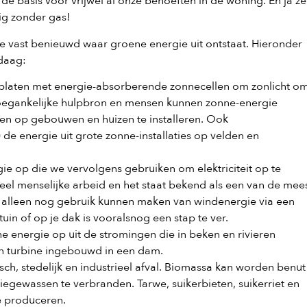
 de basis voor vrijwel al onze behoeften in de woning. En ja ze
ig zonder gas!
je vast benieuwd waar groene energie uit ontstaat. Hieronder
ndaag:
nplaten met energie-absorberende zonnecellen om zonlicht om
ef toegankelijke hulpbron en mensen kunnen zonne-energie
len op gebouwen en huizen te installeren. Ook
de energie uit grote zonne-installaties op velden en
ie op die we vervolgens gebruiken om elektriciteit op te
eel menselijke arbeid en het staat bekend als een van de mee
l alleen nog gebruik kunnen maken van windenergie via een
in of op je dak is vooralsnog een stap te ver.
he energie op uit de stromingen die in beken en rivieren
n turbine ingebouwd in een dam.
h, stedelijk en industrieel afval. Biomassa kan worden benut
iegewassen te verbranden. Tarwe, suikerbieten, suikerriet en
e produceren.