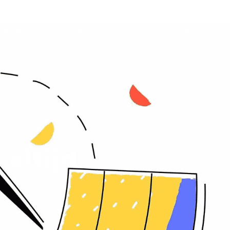
emeente verduurzamen
Over ons
Blog
Contact
 altijd