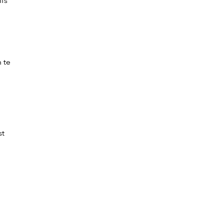
lfs
 te
st