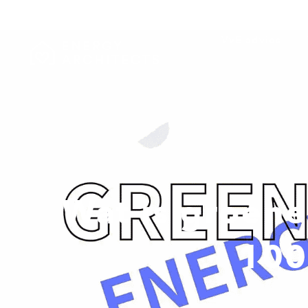
VvE advies
Wat is groene 
100