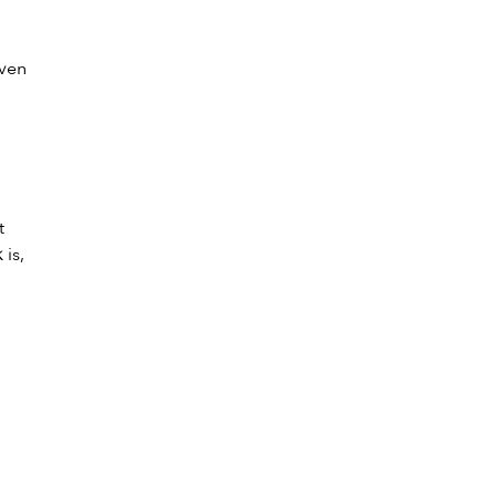
jven
t
 is,