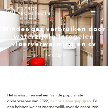
Gemeente v
Minder gas verbruiken door
waterzijdig inregelen
vloerverwarming en cv
16/08/2022
Het is misschien wel een van de populairste
onderwerpen van 2022,
de hoge energieprijzen
. En
dan hebben we het voornamelijk over de gasprijzen