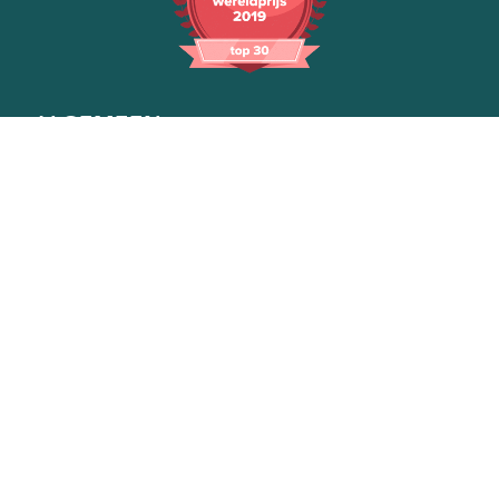
ALGEMEEN
Onze manier van werken
Voor bedrijven
Voor gemeentes
Over ons
Contact
WONING VERDUURZAMEN
Jaren 30 woning