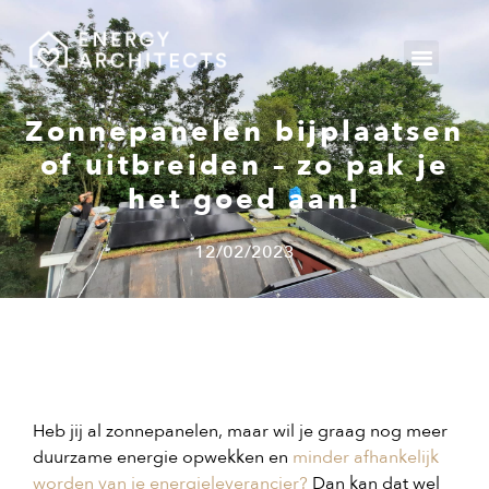
Gemeente v
Zonnepanelen bijplaatsen
of uitbreiden – zo pak je
het goed aan!
12/02/2023
Heb jij al zonnepanelen, maar wil je graag nog meer
duurzame energie opwekken en
minder afhankelijk
worden van je energieleverancier?
Dan kan dat wel